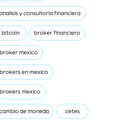
analisis y consultoria financiera
bitcoin
broker financiero
broker mexico
brokers en mexico
brokers mexico
cambio de moneda
cetes