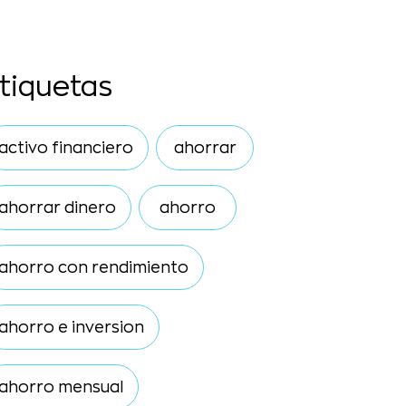
tiquetas
activo financiero
ahorrar
ahorrar dinero
ahorro
ahorro con rendimiento
ahorro e inversion
ahorro mensual