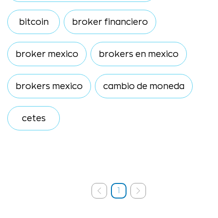
bitcoin
broker financiero
broker mexico
brokers en mexico
brokers mexico
cambio de moneda
cetes
1