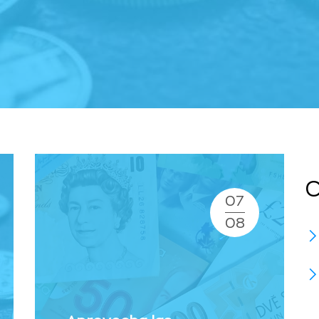
C
07
08