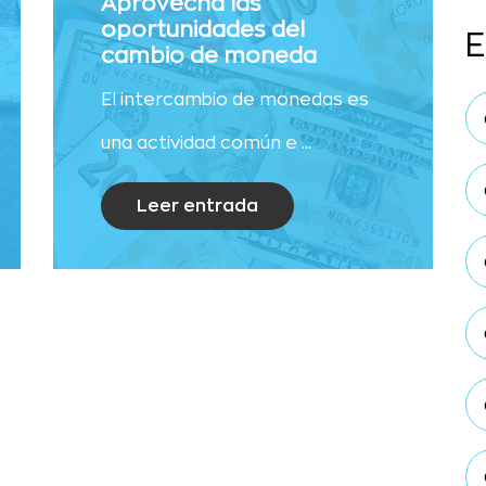
Aprovecha las
oportunidades del
E
cambio de moneda
El intercambio de monedas es
una actividad común e ...
Leer entrada