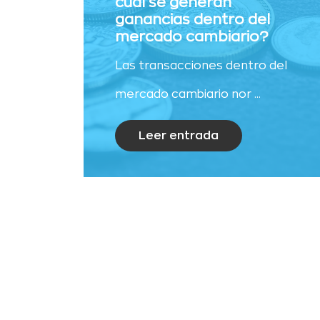
cual se generan
ganancias dentro del
mercado cambiario?
Las transacciones dentro del
mercado cambiario nor ...
Leer entrada