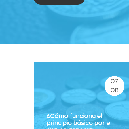
07
08
¿Cómo funciona el
principio básico por el