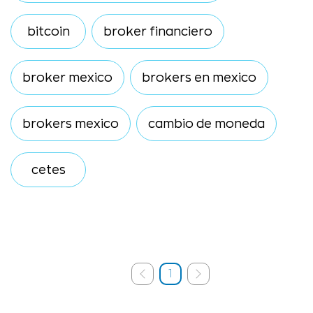
bitcoin
broker financiero
broker mexico
brokers en mexico
brokers mexico
cambio de moneda
cetes
1