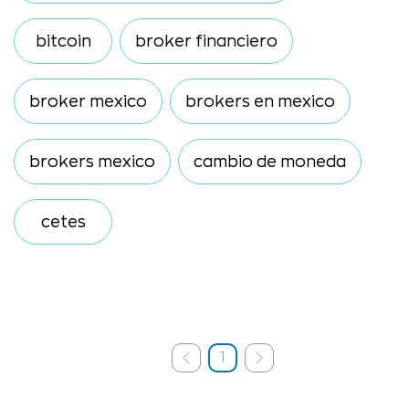
bitcoin
broker financiero
broker mexico
brokers en mexico
brokers mexico
cambio de moneda
cetes
1